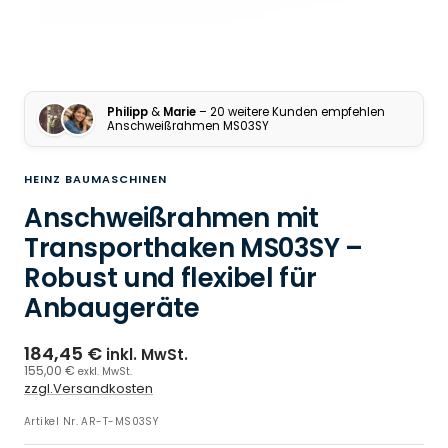
Philipp
&
Marie
– 20 weitere Kunden empfehlen
Anschweißrahmen MS03SY
HEINZ BAUMASCHINEN
Anschweißrahmen mit
Transporthaken MS03SY –
Robust und flexibel für
Anbaugeräte
184,45 €
inkl. MwSt.
155,00 €
exkl. MwSt.
zzgl.Versandkosten
Artikel Nr.
AR-T-MS03SY