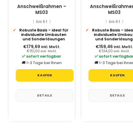
Anschweißrahmen –
Anschweißrahme
MS03
MS03
bis 6 t
bis 6 t
Robuste Basis – ideal für
Robuste Basis – idea
individuelle Umbauten
individuelle Umbau
und Sonderlösungen
und Sonderlösun
€179,69
€159,46
inkl. MwSt.
inkl. MwSt
€151,00
€134,00
exkl. MwSt.
exkl. MwSt.
✅ sofort verfügbar
✅ sofort verfügba
🚚 1-3 Tage bei Ihnen
🚚 1-3 Tage bei Ihne
KAUFEN
KAUFEN
DETAILS
DETAILS