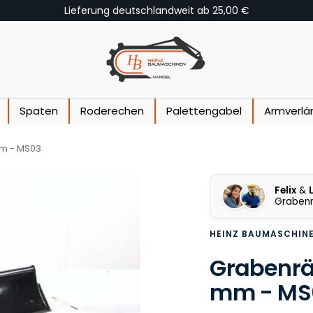
Fachberatung +49(0)173/8014073
Heinz Baumaschinen
Spaten
Roderechen
Palettengabel
Armverlä
mm - MS03
Felix
&
Grabenr
HEINZ BAUMASCHIN
Grabenräu
mm - MS