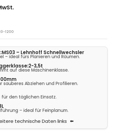
 MwSt.
03-1200
:
MS03 – Lehnhoff Schnellwechsler
l – ideal fürs Planieren und Räumen.
ggerklasse:
2-3,5t
mmt auf diese Maschinenklasse.
200mm
ür sauberes Abziehen und Profilieren.
 für den täglichen Einsatz.
8L
führung – ideal für Feinplanum.
itere technische Daten links