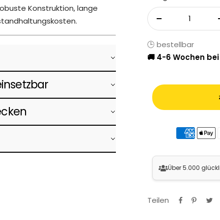
obuste Konstruktion, lange
standhaltungskosten.
Menge verringer
🕒 bestellbar
🚚 4-6 Wochen bei
 einsetzbar
ecken
Über 5.000 glück
Teilen