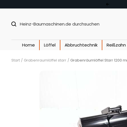
Direkt zum Inhalt
Zurück
Home
Löffel
Abbruchtechnik
Reißzahn
Start
Grabenraumlöffel starr
Grabenräumlöffel Starr 1200 