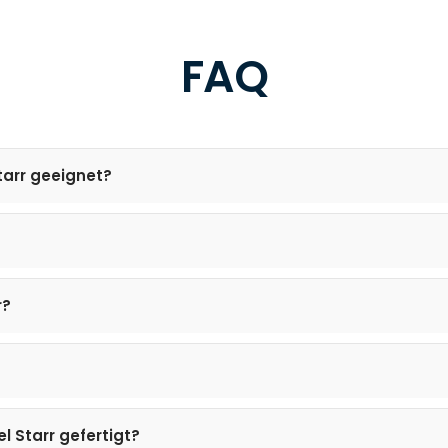
FAQ
tarr geeignet?
r?
l Starr gefertigt?