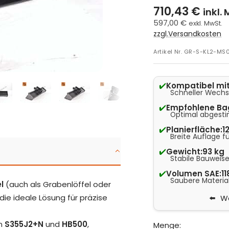
710,43 €
inkl.
597,00 €
exkl. MwSt.
zzgl.Versandkosten
Artikel Nr.
GR-S-KL2-MS
✔️
Kompatibel mit
Schneller Wechse
✔️
Empfohlene Ba
Optimal abgesti
✔️
Planierfläche:
1
Breite Auflage f
✔️
Gewicht:
93 kg
Stabile Bauweise
✔️
Volumen SAE:
11
Saubere Material
l
(auch als Grabenlöffel oder
 die ideale Lösung für präzise
We
en
S355J2+N
und
HB500
,
Menge: