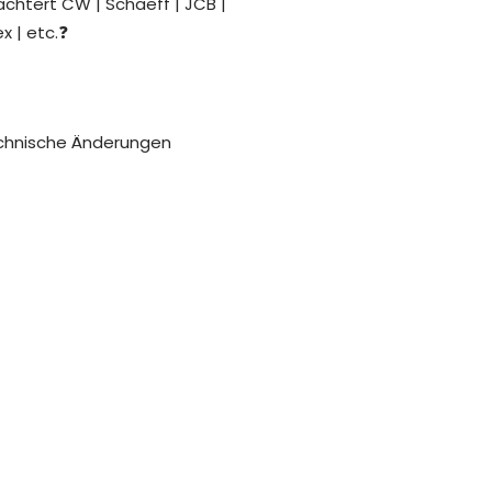
achtert CW | Schaeff | JCB |
x | etc.❓
echnische Änderungen