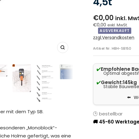
4,5t
€0,00
inkl. Mw
€0,00
exkl. MwSt.
AUSVERKAUFT
zzgl.Versandkosten
Artikel Nr.
HBH-SB150
Zoom
✔️
Empfohlene Ba
Optimal abgesti
✔️
Gewicht:
145kg
Stabile Bauweise
We
mer mit dem Typ SB.
🕒 bestellbar
🚚 45-60 Werktage
 besonderen „Monoblock“-
liche Holme gefertigt, was eine