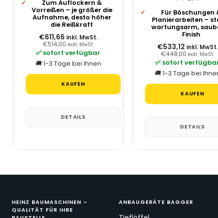
Zum Auflockern &
Vorreißen – je größer die
Für Böschungen 
Aufnahme, desto höher
Planierarbeiten – sta
die Reißkraft
wartungsarm, saub
Finish
€611,66
inkl. MwSt.
€514,00
exkl. MwSt.
€533,12
inkl. MwSt.
✅ sofort verfügbar
€448,00
exkl. MwSt.
✅ sofort verfügba
🚚 1-3 Tage bei Ihnen
🚚 1-3 Tage bei Ihne
KAUFEN
KAUFEN
DETAILS
DETAILS
HEINZ BAUMASCHINEN –
ANBAUGERÄTE BAGGER
QUALITÄT FÜR IHRE
Tieflöffel
BAUSTELLE