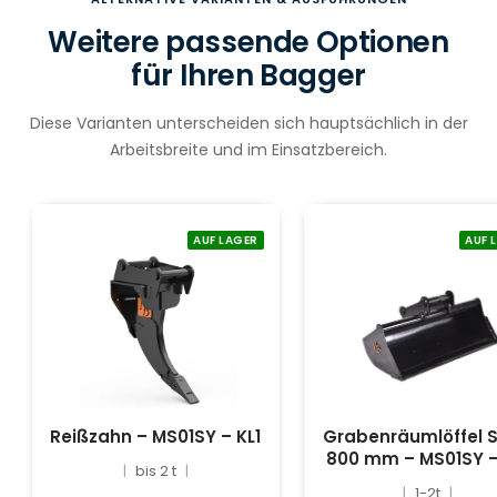
Weitere passende Optionen
für Ihren Bagger
Diese Varianten unterscheiden sich hauptsächlich in der
Arbeitsbreite und im Einsatzbereich.
AUF LAGER
AUF 
Reißzahn – MS01SY – KL1
Grabenräumlöffel S
800 mm – MS01SY –
bis 2 t
1-2t