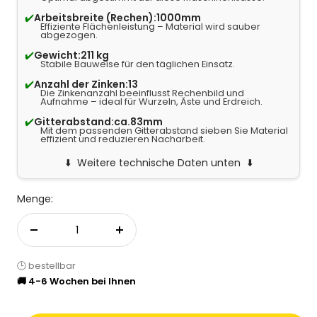
✔️
Arbeitsbreite (Rechen):
1000mm
Effiziente Flächenleistung – Material wird sauber
abgezogen.
✔️
Gewicht:
211 kg
Stabile Bauweise für den täglichen Einsatz.
✔️
Anzahl der Zinken:
13
Die Zinkenanzahl beeinflusst Rechenbild und
Aufnahme – ideal für Wurzeln, Äste und Erdreich.
✔️
Gitterabstand:
ca.83mm
Mit dem passenden Gitterabstand sieben Sie Material
effizient und reduzieren Nacharbeit.
Weitere technische Daten unten
Menge:
Menge verringern
Menge erhöhen
🕒 bestellbar
🚚 4-6 Wochen bei Ihnen