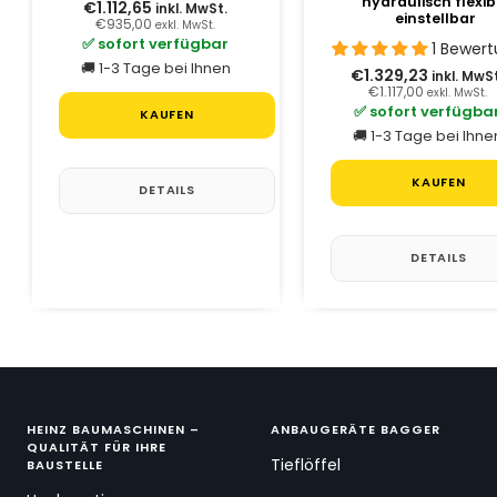
hydraulisch flexib
€1.112,65
inkl. MwSt.
einstellbar
€935,00
exkl. MwSt.
✅ sofort verfügbar
1 Bewer
🚚 1-3 Tage bei Ihnen
€1.329,23
inkl. MwS
€1.117,00
exkl. MwSt.
✅ sofort verfügba
KAUFEN
🚚 1-3 Tage bei Ihne
KAUFEN
DETAILS
DETAILS
HEINZ BAUMASCHINEN –
ANBAUGERÄTE BAGGER
QUALITÄT FÜR IHRE
Tieflöffel
BAUSTELLE