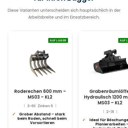
Diese Varianten unterscheiden sich hauptsächlich in der
Arbeitsbreite und im Einsatzbereich.
AUF LAGER
AUF 
Roderechen 600 mm –
Grabenräumlöff
MS03 – KL2
Hydraulisch 1200 
MS03 – KL2
3-6t
Zinken 5
2-3t
Grober Abstand – stark
beim Roden, schnell beim
Ideal für Böschung
Vorsortieren
Planierarbeiten 