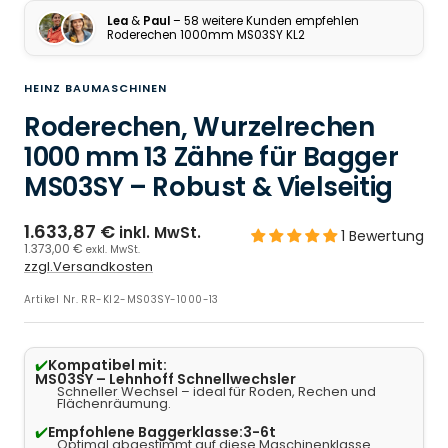
Zur Slide 19 gehen
Lea
&
Paul
– 58 weitere Kunden empfehlen
Roderechen 1000mm MS03SY KL2
HEINZ BAUMASCHINEN
Roderechen, Wurzelrechen
1000 mm 13 Zähne für Bagger
MS03SY – Robust & Vielseitig
1.633,87 €
inkl. MwSt.
1 Bewertung
1.373,00 €
exkl. MwSt.
zzgl.Versandkosten
Artikel Nr.
RR-Kl2-MS03SY-1000-13
✔️
Kompatibel mit:
MS03SY – Lehnhoff Schnellwechsler
Schneller Wechsel – ideal für Roden, Rechen und
Flächenräumung.
✔️
Empfohlene Baggerklasse:
3-6t
Optimal abgestimmt auf diese Maschinenklasse.