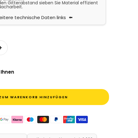
n Gitterabstand sieben Sie Material effizient
Nacharbeit.
itere technische Daten links
n
Menge erhöhen
 Ihnen
ZUM WARENKORB HINZUFÜGEN