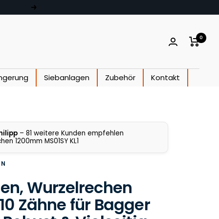
Weiter
0
ngerung
Siebanlagen
Zubehör
Kontakt
hilipp
– 81 weitere Kunden empfehlen
hen 1200mm MS01SY KL1
EN
en, Wurzelrechen
10 Zähne für Bagger