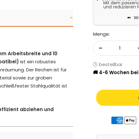
Mit dem passende
und reduzieren 
We
Menge:
Menge verringer
m Arbeitsbreite und 10
atibel)
ist ein robustes
🕒 bestellbar
räumung. Der Rechen ist für
🚚 4-6 Wochen bei
erial sowie zur groben
hleißfester Stahlqualität ist
effizient abziehen und