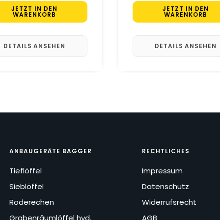
JETZT IN DEN
JETZT IN DEN
WARENKORB
WARENKORB
DETAILS ANSEHEN
DETAILS ANSEHEN
ANBAUGERÄTE BAGGER
RECHTLICHES
Tieflöffel
Impressum
Sieblöffel
Datenschutz
Roderechen
Widerrufsrecht
Grabenräumlöffel hyd.
AGB