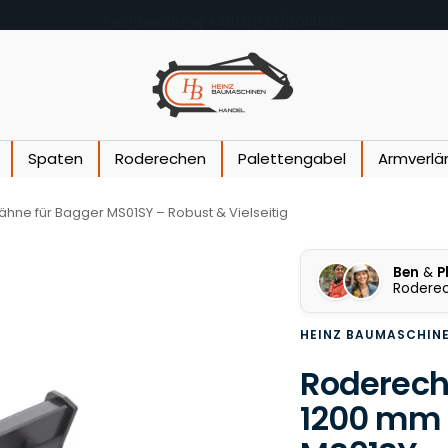
Fachberatung +49(0)173/8014073
Heinz Baumaschinen
Spaten
Roderechen
Palettengabel
Armverlä
ne für Bagger MS01SY – Robust & Vielseitig
Ben
&
P
Roderec
HEINZ BAUMASCHIN
Roderech
1200 mm 