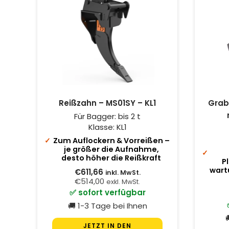
Reißzahn – MS01SY – KL1
Grab
Für Bagger:
bis 2 t
Klasse:
KL1
Zum Auflockern & Vorreißen –
je größer die Aufnahme,
desto höher die Reißkraft
P
wart
€611,66
inkl. MwSt.
€514,00
exkl. MwSt.
✅ sofort verfügbar
🚚 1-3 Tage bei Ihnen

JETZT IN DEN