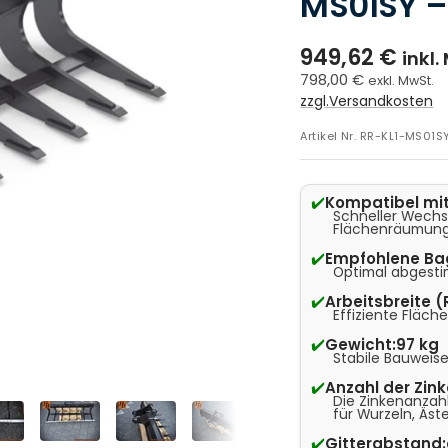
MS01SY – 
949,62 €
inkl.
798,00 €
exkl. MwSt.
zzgl.Versandkosten
Artikel Nr.
RR-KL1-MS01S
✔️
Kompatibel mit
Schneller Wechs
Flächenräumung
✔️
Empfohlene Ba
Optimal abgesti
✔️
Arbeitsbreite 
Effiziente Fläch
✔️
Gewicht:
97 kg
Stabile Bauweise
✔️
Anzahl der Zink
Die Zinkenanzah
für Wurzeln, Äst
✔️
Gitterabstand: