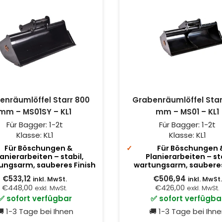
enräumlöffel Starr 800
Grabenräumlöffel Star
mm – MS01SY – KL1
mm – MS01 – KL1
Für Bagger:
1-2t
Für Bagger:
1-2t
Klasse:
KL1
Klasse:
KL1
Für Böschungen &
Für Böschungen 
lanierarbeiten – stabil,
Planierarbeiten – sta
ungsarm, sauberes Finish
wartungsarm, sauberes
€533,12
€506,94
inkl. MwSt.
inkl. MwSt.
€448,00
€426,00
exkl. MwSt.
exkl. MwSt.
✅ sofort verfügbar
✅ sofort verfügba
 1-3 Tage bei Ihnen
🚚 1-3 Tage bei Ihn