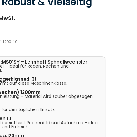
Robust & Vielseitig
 MwSt.
Y-1200-10
:
MS01SY – Lehnhoff Schnellwechsler
el – ideal für Roden, Rechen und
.
ggerklasse:
1-3t
mmt auf diese Maschinenklasse.
(Rechen):
1200mm
enleistung – Material wird sauber abgezogen.
 für den täglichen Einsatz.
en:
10
l beeinflusst Rechenbild und Aufnahme – ideal
e und Erdreich.
ca.120mm