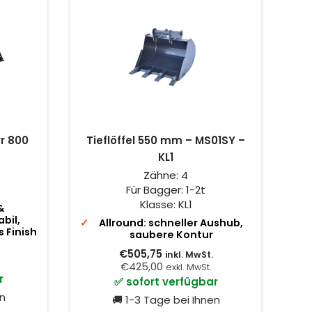
r 800
Tieflöffel 550 mm – MS01SY –
KL1
Zähne:
4
Für Bagger:
1-2t
Klasse:
KL1
&
bil,
Allround: schneller Aushub,
 Finish
saubere Kontur
€505,75
inkl. MwSt.
€425,00
exkl. MwSt.
r
✅ sofort verfügbar
en
🚚 1-3 Tage bei Ihnen