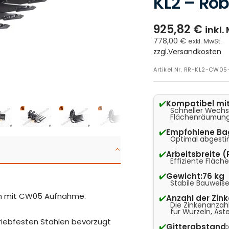
KL2 – Rob
925,82 €
inkl.
778,00 €
exkl. MwSt.
zzgl.Versandkosten
Artikel Nr.
RR-KL2-CW05
✔️
Kompatibel mit
Schneller Wechs
Flächenräumung
✔️
Empfohlene Ba
Optimal abgesti
✔️
Arbeitsbreite 
Effiziente Fläch
✔️
Gewicht:
76 kg
Stabile Bauweise
en mit CW05 Aufnahme.
✔️
Anzahl der Zink
Die Zinkenanzah
für Wurzeln, Äst
riebfesten Stählen bevorzugt
✔️
Gitterabstand: