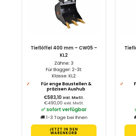
Tieflöffel 400 mm – CW05 –
Tief
KL2
Zähne:
3
Für Bagger:
2-3t
Klasse:
KL2
Für enge Baustellen &
präzisen Aushub
€583,10
inkl. MwSt.
€490,00
exkl. MwSt.
✅ sofort verfügbar
🚚 1-3 Tage bei Ihnen

JETZT IN DEN
WARENKORB