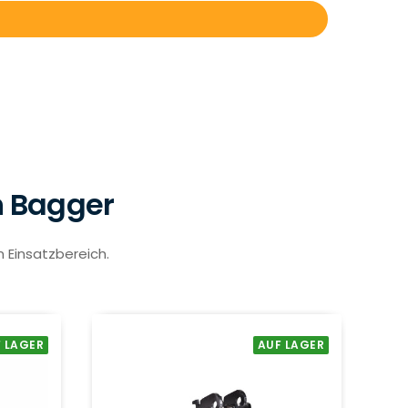
n Bagger
m Einsatzbereich.
 LAGER
AUF LAGER