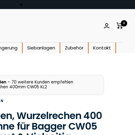
Weiter
0
ngerung
Siebanlagen
Zubehör
Kontakt
Ben
– 70 weitere Kunden empfehlen
chen 400mm CW05 KL2
EN
en, Wurzelrechen 400
ne für Bagger CW05