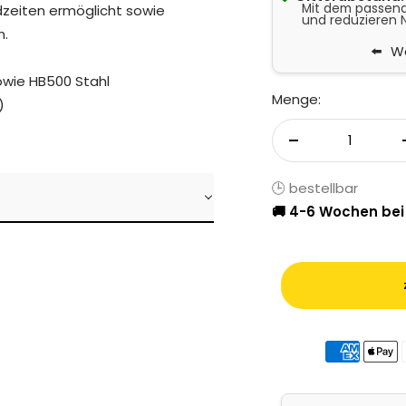
Mit dem passende
zeiten ermöglicht sowie
und reduzieren 
n.
We
owie HB500 Stahl
Menge:
)
Menge verringer
🕒 bestellbar
🚚 4-6 Wochen bei