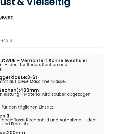
ust & Vielseitig
 MwSt.
-400-3
:
CW05 – Verachtert Schnellwechsler
el – ideal für Roden, Rechen und
.
ggerklasse:
3-6t
mmt auf diese Maschinenklasse.
(Rechen):
400mm
enleistung – Material wird sauber abgezogen.
 für den täglichen Einsatz.
en:
3
l beeinflusst Rechenbild und Aufnahme – ideal
e und Erdreich.
ca.200mm