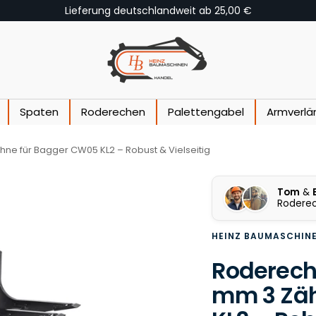
Fachberatung +49(0)173/8014073
Heinz Baumaschinen
Spaten
Roderechen
Palettengabel
Armverlä
e für Bagger CW05 KL2 – Robust & Vielseitig
Tom
&
Rodere
HEINZ BAUMASCHIN
Roderech
mm 3 Zäh