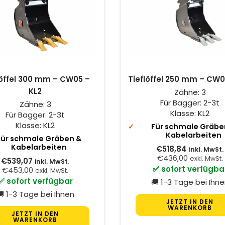
löffel 300 mm – CW05 –
Tieflöffel 250 mm – CW0
KL2
Zähne:
3
Für Bagger:
2-3t
Zähne:
3
Klasse:
KL2
Für Bagger:
2-3t
Klasse:
KL2
Für schmale Gräbe
Kabelarbeiten
Für schmale Gräben &
Kabelarbeiten
€518,84
inkl. MwSt.
€436,00
exkl. MwSt.
€539,07
inkl. MwSt.
✅ sofort verfügba
€453,00
exkl. MwSt.
✅ sofort verfügbar
🚚 1-3 Tage bei Ihn
 1-3 Tage bei Ihnen
JETZT IN DEN
WARENKORB
JETZT IN DEN
WARENKORB