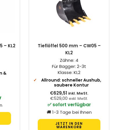
5 – KL2
Tieflöffel 500 mm – CW05 –
KL2
Zähne:
4
Für Bagger:
2-3t
Klasse:
KL2
n &
Allround: schneller Aushub,
saubere Kontur
€629,51
inkl. MwSt.
r
€529,00
exkl. MwSt.
✅ sofort verfügbar
en
🚚 1-3 Tage bei Ihnen
JETZT IN DEN
WARENKORB