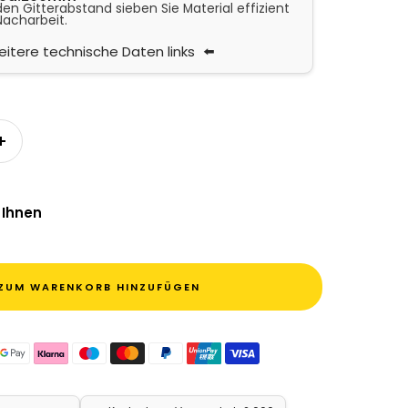
n Gitterabstand sieben Sie Material effizient
Nacharbeit.
itere technische Daten links
n
Menge erhöhen
 Ihnen
ZUM WARENKORB HINZUFÜGEN