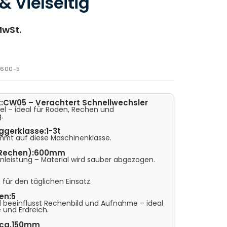
& Vielseitig
MwSt.
-600-5
:
CW05 – Verachtert Schnellwechsler
el – ideal für Roden, Rechen und
.
ggerklasse:
1-3t
mmt auf diese Maschinenklasse.
(Rechen):
600mm
enleistung – Material wird sauber abgezogen.
 für den täglichen Einsatz.
en:
5
l beeinflusst Rechenbild und Aufnahme – ideal
e und Erdreich.
ca.150mm