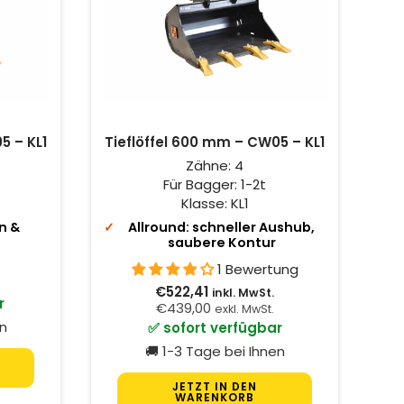
5 – KL1
Tieflöffel 600 mm – CW05 – KL1
Zähne:
4
Für Bagger:
1-2t
Klasse:
KL1
n &
Allround: schneller Aushub,
saubere Kontur
1 Bewertung
€522,41
inkl. MwSt.
r
€439,00
exkl. MwSt.
en
✅ sofort verfügbar
🚚 1-3 Tage bei Ihnen
JETZT IN DEN
WARENKORB