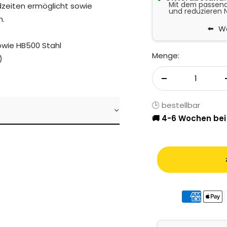
Mit dem passende
zeiten ermöglicht sowie
und reduzieren 
n.
We
owie HB500 Stahl
Menge:
)
Menge verringer
🕒 bestellbar
🚚 4-6 Wochen bei