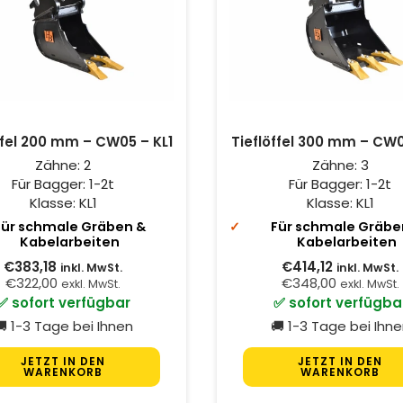
ffel 200 mm – CW05 – KL1
Tieflöffel 300 mm – CW0
Zähne:
2
Zähne:
3
Für Bagger:
1-2t
Für Bagger:
1-2t
Klasse:
KL1
Klasse:
KL1
Für schmale Gräben &
Für schmale Gräbe
Kabelarbeiten
Kabelarbeiten
€383,18
€414,12
inkl. MwSt.
inkl. MwSt.
€322,00
€348,00
exkl. MwSt.
exkl. MwSt.
✅ sofort verfügbar
✅ sofort verfügba
 1-3 Tage bei Ihnen
🚚 1-3 Tage bei Ihn
JETZT IN DEN
JETZT IN DEN
WARENKORB
WARENKORB