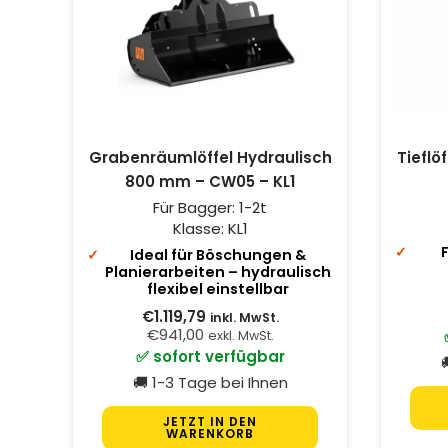
Grabenräumlöffel Hydraulisch
Tieflö
800 mm – CW05 – KL1
Für Bagger:
1-2t
Klasse:
KL1
Ideal für Böschungen &
Planierarbeiten – hydraulisch
flexibel einstellbar
€1.119,79
inkl. MwSt.
€941,00
exkl. MwSt.
✅ sofort verfügbar

🚚 1-3 Tage bei Ihnen
JETZT IN DEN
WARENKORB