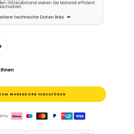
n Gitterabstand sieben Sie Material effizient
Nacharbeit.
itere technische Daten links
n
Menge erhöhen
 Ihnen
ZUM WARENKORB HINZUFÜGEN