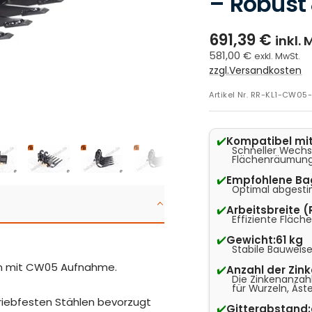
– Robust 
691,39 €
inkl. 
581,00 €
exkl. MwSt.
zzgl.Versandkosten
Artikel Nr.
RR-KL1-CW05
✔️
Kompatibel mit
Schneller Wechs
Flächenräumung
✔️
Empfohlene Ba
Optimal abgesti
✔️
Arbeitsbreite 
Effiziente Fläch
✔️
Gewicht:
61 kg
Stabile Bauweise
en mit CW05 Aufnahme.
✔️
Anzahl der Zink
Die Zinkenanzah
für Wurzeln, Äst
riebfesten Stählen bevorzugt
✔️
Gitterabstand: