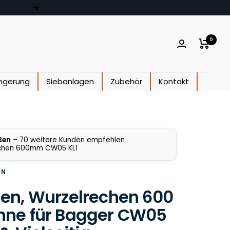
Weiter
0
ngerung
Siebanlagen
Zubehör
Kontakt
Ben
– 70 weitere Kunden empfehlen
chen 600mm CW05 KL1
EN
en, Wurzelrechen 600
ne für Bagger CW05