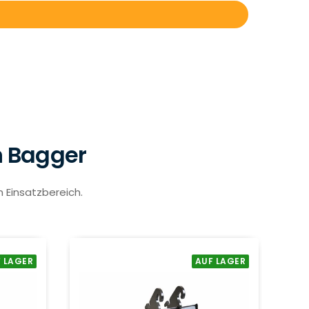
n Bagger
m Einsatzbereich.
 LAGER
AUF LAGER