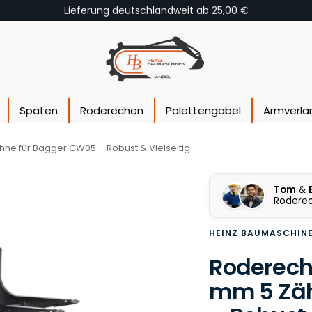
Fachberatung +49(0)173/8014073
Heinz Baumaschinen
Spaten
Roderechen
Palettengabel
Armverlä
e für Bagger CW05 – Robust & Vielseitig
Tom
&
Rodere
HEINZ BAUMASCHIN
Roderech
mm 5 Zäh