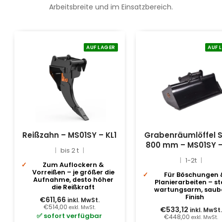
Arbeitsbreite und im Einsatzbereich.
AUF LAGER
AUF 
Reißzahn – MS01SY – KL1
Grabenräumlöffel S
800 mm – MS01SY –
bis 2 t
1-2t
Zum Auflockern &
Vorreißen – je größer die
Für Böschungen 
Aufnahme, desto höher
Planierarbeiten – sta
die Reißkraft
wartungsarm, saub
Finish
€611,66
inkl. MwSt.
€514,00
exkl. MwSt.
€533,12
inkl. MwSt.
✅ sofort verfügbar
€448,00
exkl. MwSt.