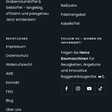
Grabenräumlöffel &
Reißzahn
Sieblöffel – langlebig,
effizient und passgenau.
Palettengabel
Jetzt entdecken!
Kabellöffel
RECHTLICHES
FOLLOW US – BLEIBEN SIE
INFORMIERT!
Impressum
Folgen Sie
Heinz
Datenschutz
Baumaschinen
für
Widerrufsrecht
Neuigkeiten, Angebote
und innovative
AGB
Baggeranbaugeräte. 🚜💪
Kontakt
FAQ
Blog
Über uns