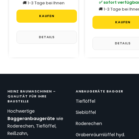
✅ sofort verfügba
🚚 1-3 Tage bei Ihnen
🚚 1-3 Tage bei Ihne
KAUFEN
KAUFEN
DETAILS
DETAILS
HEINZ BAUMASCHINEN –
ANBAUGERÄTE BAGGER
QUALITÄT FÜR IHRE
Tieflöffel
BAUSTELLE
Hochwertige
Sieblöffel
Baggeranbaugeräte
wie
Roderechen
Roderechen, Tieflöffel,
Reißzahn,
Grabenräumlöffel hyd.