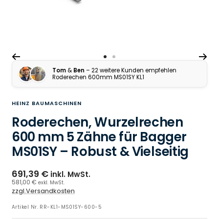
Zur Slide 1 gehen
Zur Slide 2 gehen
Tom
&
Ben
– 22 weitere Kunden empfehlen
Roderechen 600mm MS01SY KL1
HEINZ BAUMASCHINEN
Roderechen, Wurzelrechen
600 mm 5 Zähne für Bagger
MS01SY – Robust & Vielseitig
691,39 €
inkl. MwSt.
581,00 €
exkl. MwSt.
zzgl.Versandkosten
Artikel Nr.
RR-KL1-MS01SY-600-5