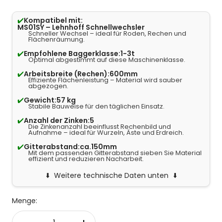
✔️
Kompatibel mit:
MS01SY – Lehnhoff Schnellwechsler
Schneller Wechsel – ideal für Roden, Rechen und
Flächenräumung.
✔️
Empfohlene Baggerklasse:
1-3t
Optimal abgestimmt auf diese Maschinenklasse.
✔️
Arbeitsbreite (Rechen):
600mm
Effiziente Flächenleistung – Material wird sauber
abgezogen.
✔️
Gewicht:
57 kg
Stabile Bauweise für den täglichen Einsatz.
✔️
Anzahl der Zinken:
5
Die Zinkenanzahl beeinflusst Rechenbild und
Aufnahme – ideal für Wurzeln, Äste und Erdreich.
✔️
Gitterabstand:
ca.150mm
Mit dem passenden Gitterabstand sieben Sie Material
effizient und reduzieren Nacharbeit.
Weitere technische Daten unten
Menge: