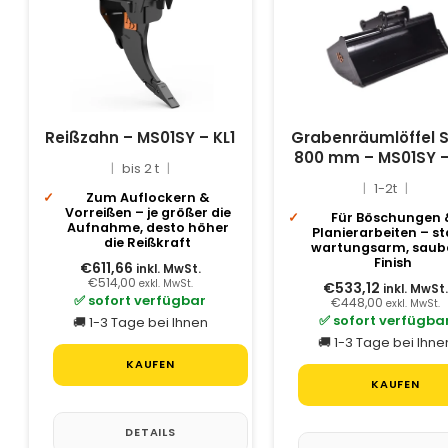
Reißzahn – MS01SY – KL1
Grabenräumlöffel S
800 mm – MS01SY –
bis 2 t
1-2t
Zum Auflockern &
Vorreißen – je größer die
Für Böschungen 
Aufnahme, desto höher
Planierarbeiten – sta
die Reißkraft
wartungsarm, saub
Finish
€611,66
inkl. MwSt.
€514,00
exkl. MwSt.
€533,12
inkl. MwSt.
✅ sofort verfügbar
€448,00
exkl. MwSt.
✅ sofort verfügba
🚚 1-3 Tage bei Ihnen
🚚 1-3 Tage bei Ihne
KAUFEN
KAUFEN
DETAILS