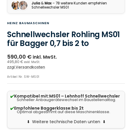
Julia
&
Max
– 78 weitere Kunden empfehlen
Schnellwechsler MS01
HEINZ BAUMASCHINEN
Schnellwechsler Rohling MS01
für Bagger 0,7 bis 2 to
590,00 €
inkl. MwSt.
495,80 €
exkl. MwSt.
zzgl.Versandkosten
Artikel Nr.
SW-MS01
✔️
Kompatibel mit:
MS01 – Lehnhoff Schnellwechsler
Schneller Anbaugerätewechsel im Baustellenalltag.
✔️
Empfohlene Baggerklasse:
bis 2t
Optimal abgestimmt auf diese Maschinenklasse.
Weitere technische Daten unten