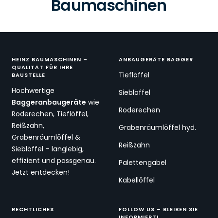
Baumaschinen
HEINZ BAUMASCHINEN –
ANBAUGERÄTE BAGGER
QUALITÄT FÜR IHRE
Tieflöffel
BAUSTELLE
Hochwertige
Sieblöffel
Baggeranbaugeräte
wie
Roderechen
Roderechen, Tieflöffel,
Reißzahn,
Grabenräumlöffel hyd.
Grabenräumlöffel &
Reißzahn
Sieblöffel – langlebig,
effizient und passgenau.
Palettengabel
Jetzt entdecken!
Kabellöffel
RECHTLICHES
FOLLOW US – BLEIBEN SIE
INFORMIERT!