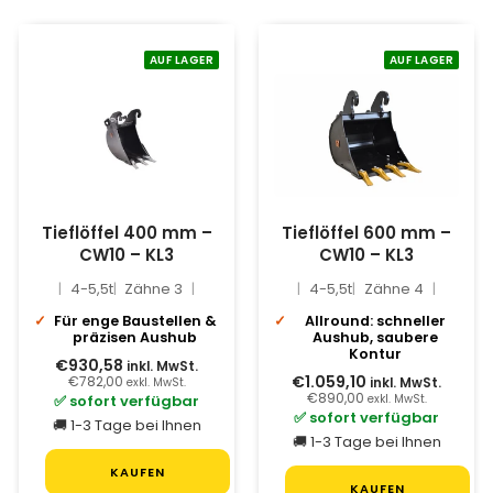
AUF LAGER
AUF LAGER
Tieflöffel 400 mm –
Tieflöffel 600 mm –
CW10 – KL3
CW10 – KL3
4-5,5t
Zähne 3
4-5,5t
Zähne 4
Für enge Baustellen &
Allround: schneller
präzisen Aushub
Aushub, saubere
Kontur
€930,58
inkl. MwSt.
€1.059,10
€782,00
inkl. MwSt.
exkl. MwSt.
€890,00
✅ sofort verfügbar
exkl. MwSt.
✅ sofort verfügbar
🚚 1-3 Tage bei Ihnen
🚚 1-3 Tage bei Ihnen
KAUFEN
KAUFEN