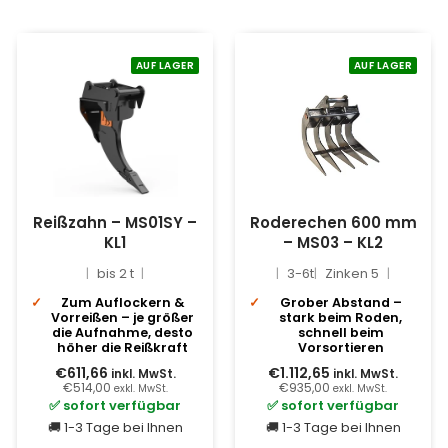
AUF LAGER
AUF LAGER
Reißzahn – MS01SY –
Roderechen 600 mm
KL1
– MS03 – KL2
bis 2 t
3-6t
Zinken 5
Zum Auflockern &
Grober Abstand –
Vorreißen – je größer
stark beim Roden,
die Aufnahme, desto
schnell beim
höher die Reißkraft
Vorsortieren
€611,66
€1.112,65
inkl. MwSt.
inkl. MwSt.
€514,00
€935,00
exkl. MwSt.
exkl. MwSt.
✅ sofort verfügbar
✅ sofort verfügbar
🚚 1-3 Tage bei Ihnen
🚚 1-3 Tage bei Ihnen