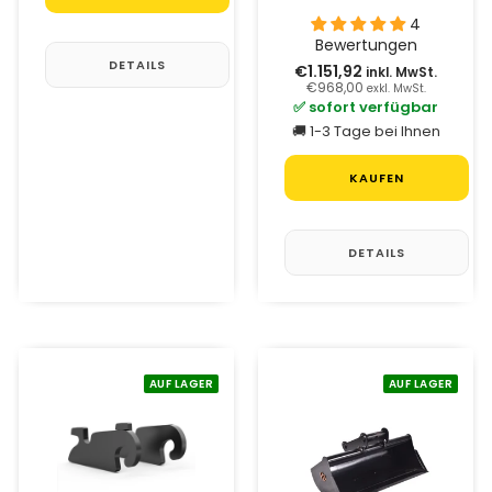
4
Bewertungen
DETAILS
€1.151,92
inkl. MwSt.
€968,00
exkl. MwSt.
✅ sofort verfügbar
🚚 1-3 Tage bei Ihnen
KAUFEN
DETAILS
AUF LAGER
AUF LAGER