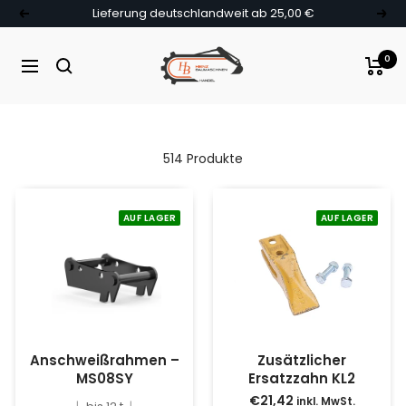
Direkt zum Inhalt
Lieferung deutschlandweit ab 25,00 €
Zurück
Weit
Heinz Baumaschinen
0
Navigation
Suche
514 Produkte
AUF LAGER
AUF LAGER
Anschweißrahmen –
Zusätzlicher
MS08SY
Ersatzzahn KL2
€21,42
inkl. MwSt.