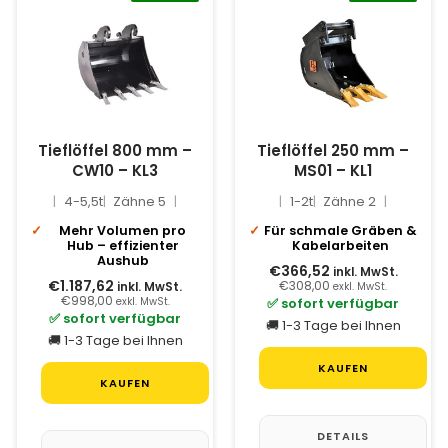
Tieflöffel 800 mm –
Tieflöffel 250 mm –
CW10 – KL3
MS01 – KL1
4-5,5t
Zähne 5
1-2t
Zähne 2
Mehr Volumen pro
Für schmale Gräben &
Hub – effizienter
Kabelarbeiten
Aushub
€366,52
inkl. MwSt.
€1.187,62
€308,00
inkl. MwSt.
exkl. MwSt.
€998,00
✅ sofort verfügbar
exkl. MwSt.
✅ sofort verfügbar
🚚 1-3 Tage bei Ihnen
🚚 1-3 Tage bei Ihnen
KAUFEN
KAUFEN
DETAILS