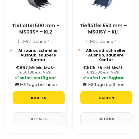
Tieflöffel 500 mm –
Tieflöffel 550 mm –
MS03SY – KL2
MS01SY – KL1
2-3t
Zähne 4
1-2t
Zähne 4
Allround: schneller
Allround: schneller
Aushub, saubere
Aushub, saubere
Kontur
Kontur
€667,59
€505,75
inkl. MwSt.
inkl. MwSt.
€561,00
€425,00
exkl. MwSt.
exkl. MwSt.
✅ sofort verfügbar
✅ sofort verfügbar
🚚 1-3 Tage bei Ihnen
🚚 1-3 Tage bei Ihnen
KAUFEN
KAUFEN
DETAILS
DETAILS