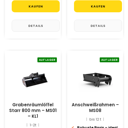
KAUFEN
KAUFEN
DETAILS
DETAILS
AUF LAGER
AUF LAGER
Grabenräumlöffel
Anschweißrahmen –
Starr 800 mm – MS01
MS08
– KL1
bis 12 t
1-2t
Robuste Basis – ideal