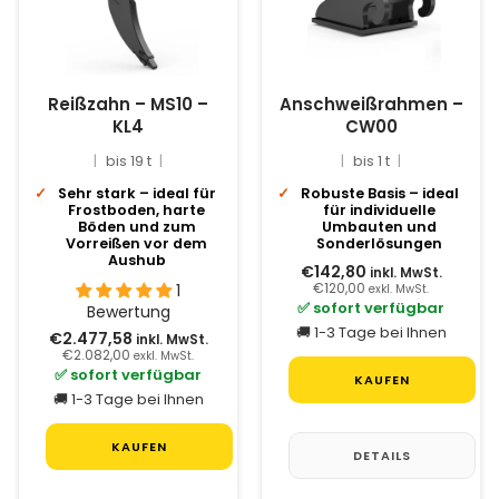
Reißzahn – MS10 –
Anschweißrahmen –
KL4
CW00
bis 19 t
bis 1 t
Sehr stark – ideal für
Robuste Basis – ideal
Frostboden, harte
für individuelle
Böden und zum
Umbauten und
Vorreißen vor dem
Sonderlösungen
Aushub
€142,80
inkl. MwSt.
1
€120,00
exkl. MwSt.
✅ sofort verfügbar
Bewertung
🚚 1-3 Tage bei Ihnen
€2.477,58
inkl. MwSt.
€2.082,00
exkl. MwSt.
✅ sofort verfügbar
KAUFEN
🚚 1-3 Tage bei Ihnen
KAUFEN
DETAILS