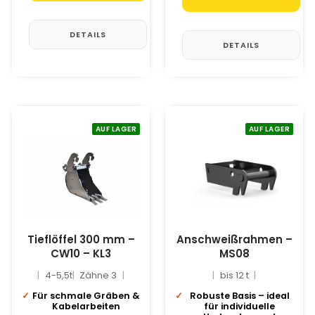
DETAILS
DETAILS
AUF LAGER
AUF LAGER
Tieflöffel 300 mm –
Anschweißrahmen –
CW10 – KL3
MS08
4-5,5t
Zähne 3
bis 12 t
Für schmale Gräben &
Robuste Basis – ideal
Kabelarbeiten
für individuelle