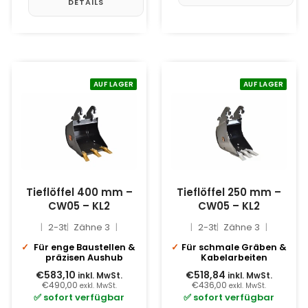
DETAILS
AUF LAGER
AUF LAGER
Tieflöffel 400 mm –
Tieflöffel 250 mm –
CW05 – KL2
CW05 – KL2
2-3t
Zähne 3
2-3t
Zähne 3
Für enge Baustellen &
Für schmale Gräben &
präzisen Aushub
Kabelarbeiten
€583,10
€518,84
inkl. MwSt.
inkl. MwSt.
€490,00
€436,00
exkl. MwSt.
exkl. MwSt.
✅ sofort verfügbar
✅ sofort verfügbar