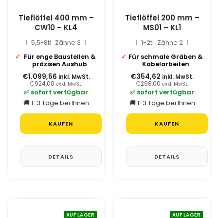
Tieflöffel 400 mm –
Tieflöffel 200 mm –
CW10 – KL4
MS01 – KL1
5,5-8t
Zähne 3
1-2t
Zähne 2
Für enge Baustellen &
Für schmale Gräben &
präzisen Aushub
Kabelarbeiten
€1.099,56
€354,62
inkl. MwSt.
inkl. MwSt.
€924,00
€298,00
exkl. MwSt.
exkl. MwSt.
✅ sofort verfügbar
✅ sofort verfügbar
🚚 1-3 Tage bei Ihnen
🚚 1-3 Tage bei Ihnen
KAUFEN
KAUFEN
DETAILS
DETAILS
AUF LAGER
AUF LAGER