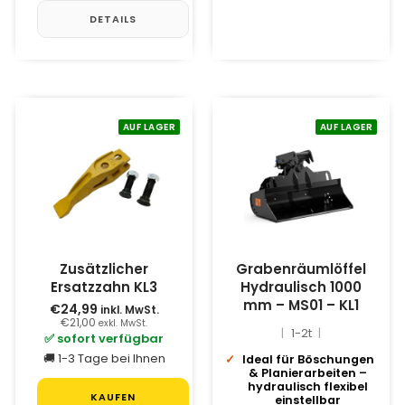
DETAILS
AUF LAGER
AUF LAGER
Zusätzlicher
Grabenräumlöffel
Ersatzzahn KL3
Hydraulisch 1000
mm – MS01 – KL1
€24,99
inkl. MwSt.
€21,00
exkl. MwSt.
1-2t
✅ sofort verfügbar
🚚 1-3 Tage bei Ihnen
Ideal für Böschungen
& Planierarbeiten –
hydraulisch flexibel
KAUFEN
einstellbar