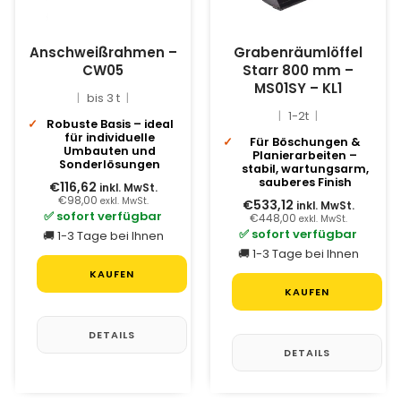
Anschweißrahmen –
Grabenräumlöffel
CW05
Starr 800 mm –
MS01SY – KL1
bis 3 t
1-2t
Robuste Basis – ideal
für individuelle
Für Böschungen &
Umbauten und
Planierarbeiten –
Sonderlösungen
stabil, wartungsarm,
sauberes Finish
€116,62
inkl. MwSt.
€98,00
exkl. MwSt.
€533,12
inkl. MwSt.
✅ sofort verfügbar
€448,00
exkl. MwSt.
✅ sofort verfügbar
🚚 1-3 Tage bei Ihnen
🚚 1-3 Tage bei Ihnen
KAUFEN
KAUFEN
DETAILS
DETAILS