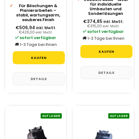
für individuelle
Für Böschungen &
Umbauten und
Planierarbeiten –
Sonderlösungen
stabil, wartungsarm,
sauberes Finish
€374,85
inkl. MwSt.
€315,00
exkl. MwSt.
€506,94
inkl. MwSt.
✅ sofort verfügbar
€426,00
exkl. MwSt.
✅ sofort verfügbar
🚚 1-3 Tage bei Ihnen
🚚 1-3 Tage bei Ihnen
KAUFEN
KAUFEN
DETAILS
DETAILS
AUF LAGER
AUF LAGER