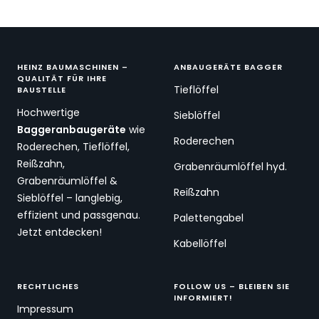
HEINZ BAUMASCHINEN –
ANBAUGERÄTE BAGGER
QUALITÄT FÜR IHRE
Tieflöffel
BAUSTELLE
Hochwertige
Sieblöffel
Baggeranbaugeräte
wie
Roderechen
Roderechen, Tieflöffel,
Reißzahn,
Grabenräumlöffel hyd.
Grabenräumlöffel &
Reißzahn
Sieblöffel – langlebig,
effizient und passgenau.
Palettengabel
Jetzt entdecken!
Kabellöffel
RECHTLICHES
FOLLOW US – BLEIBEN SIE
INFORMIERT!
Impressum