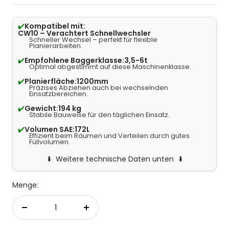
✔️
Kompatibel mit:
CW10 – Verachtert Schnellwechsler
Schneller Wechsel – perfekt für flexible
Planierarbeiten.
✔️
Empfohlene Baggerklasse:
3,5-6t
Optimal abgestimmt auf diese Maschinenklasse.
✔️
Planierfläche:
1200mm
Präzises Abziehen auch bei wechselnden
Einsatzbereichen.
✔️
Gewicht:
194 kg
Stabile Bauweise für den täglichen Einsatz.
✔️
Volumen SAE:
172L
Effizient beim Räumen und Verteilen durch gutes
Füllvolumen.
Weitere technische Daten unten
Menge:
Menge verringern
Menge erhöhen