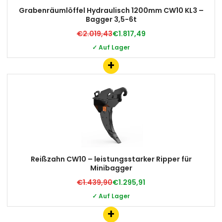
Grabenräumlöffel Hydraulisch 1200mm CW10 KL3 –
Bagger 3,5-6t
€2.019,43
€1.817,49
✓ Auf Lager
+
Reißzahn CW10 – leistungsstarker Ripper für
Minibagger
€1.439,90
€1.295,91
✓ Auf Lager
+