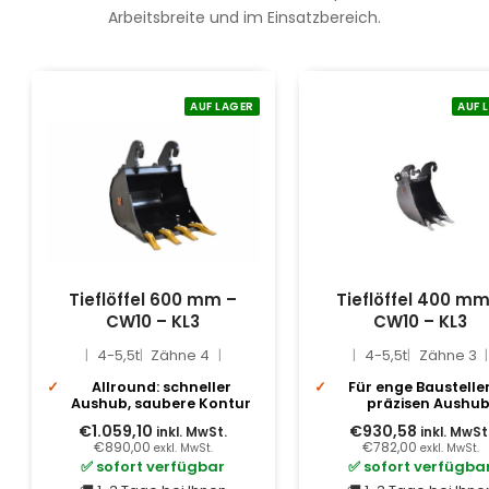
Arbeitsbreite und im Einsatzbereich.
AUF LAGER
AUF 
Tieflöffel 600 mm –
Tieflöffel 400 mm
CW10 – KL3
CW10 – KL3
4-5,5t
Zähne 4
4-5,5t
Zähne 3
Allround: schneller
Für enge Baustelle
Aushub, saubere Kontur
präzisen Aushu
€1.059,10
€930,58
inkl. MwSt.
inkl. MwSt
€890,00
€782,00
exkl. MwSt.
exkl. MwSt.
✅ sofort verfügbar
✅ sofort verfügba