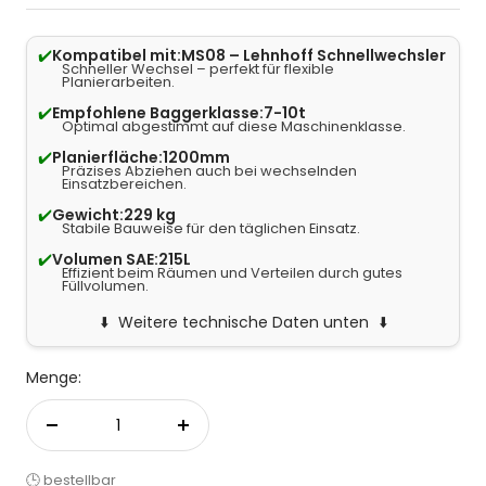
✔️
Kompatibel mit:
MS08 – Lehnhoff Schnellwechsler
Schneller Wechsel – perfekt für flexible
Planierarbeiten.
✔️
Empfohlene Baggerklasse:
7-10t
Optimal abgestimmt auf diese Maschinenklasse.
✔️
Planierfläche:
1200mm
Präzises Abziehen auch bei wechselnden
Einsatzbereichen.
✔️
Gewicht:
229 kg
Stabile Bauweise für den täglichen Einsatz.
✔️
Volumen SAE:
215L
Effizient beim Räumen und Verteilen durch gutes
Füllvolumen.
Weitere technische Daten unten
Menge:
Menge verringern
Menge erhöhen
🕒 bestellbar