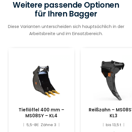
Weitere passende Optionen
für Ihren Bagger
Diese Varianten unterscheiden sich hauptsächlich in der
Arbeitsbreite und im Einsatzbereich.
AUF LAGER
AUF 
Tieflöffel 400 mm –
Reißzahn – MS08S
MS08SY – KL4
KL3
5,5-8t
Zähne 3
bis 13,5 t