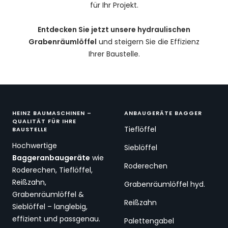
für Ihr Projekt.
Entdecken Sie jetzt unsere hydraulischen
Grabenräumlöffel
und steigern Sie die Effizienz
Ihrer Baustelle.
HEINZ BAUMASCHINEN –
ANBAUGERÄTE BAGGER
QUALITÄT FÜR IHRE
Tieflöffel
BAUSTELLE
Hochwertige
Sieblöffel
Baggeranbaugeräte
wie
Roderechen
Roderechen, Tieflöffel,
Reißzahn,
Grabenräumlöffel hyd.
Grabenräumlöffel &
Reißzahn
Sieblöffel – langlebig,
effizient und passgenau.
Palettengabel