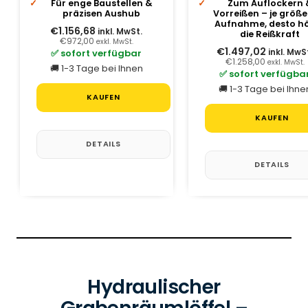
Für enge Baustellen &
Zum Auflockern 
präzisen Aushub
Vorreißen – je größe
Aufnahme, desto h
€1.156,68
inkl. MwSt.
die Reißkraft
€972,00
exkl. MwSt.
€1.497,02
✅ sofort verfügbar
inkl. MwS
€1.258,00
exkl. MwSt.
🚚 1-3 Tage bei Ihnen
✅ sofort verfügba
🚚 1-3 Tage bei Ihne
KAUFEN
KAUFEN
DETAILS
DETAILS
Hydraulischer