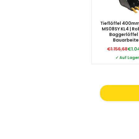
Tieflöffel 400m
MS08SY KL4 | Ro
Baggerlöffel 
Bauarbeite
€1.156,68
€1.04
✓ Auf Lager