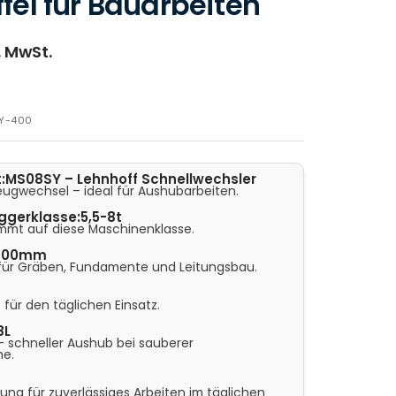
fel für Bauarbeiten
. MwSt.
Y-400
:
MS08SY – Lehnhoff Schnellwechsler
eugwechsel – ideal für Aushubarbeiten.
ggerklasse:
5,5-8t
mmt auf diese Maschinenklasse.
400mm
 für Gräben, Fundamente und Leitungsbau.
 für den täglichen Einsatz.
8L
 schneller Aushub bei sauberer
me.
ng für zuverlässiges Arbeiten im täglichen