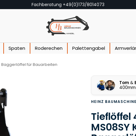
Fachberatung +49(0)173/8014073
Heinz Baumaschinen
Spaten
Roderechen
Palettengabel
Armverlä
 Baggerlöffel für Bauarbeiten
Tom
&
400mm 
HEINZ BAUMASCHIN
Tieflöff
MS08SY K