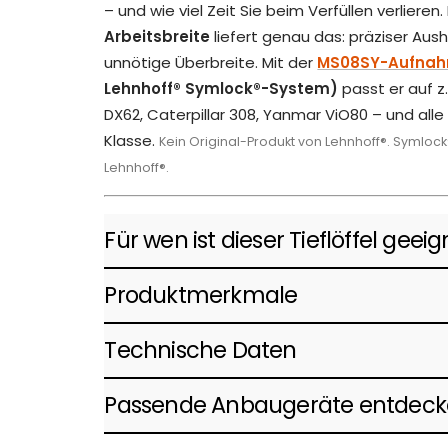
– und wie viel Zeit Sie beim Verfüllen verlieren
Arbeitsbreite
liefert genau das: präziser Au
unnötige Überbreite. Mit der
MS08SY-Aufna
Lehnhoff® Symlock®-System)
passt er auf z
DX62, Caterpillar 308, Yanmar ViO80 – und all
Klasse.
Kein Original-Produkt von Lehnhoff®. Symloc
Lehnhoff®.
Für wen ist dieser Tieflöffel geei
Produktmerkmale
Technische Daten
Passende Anbaugeräte entdec