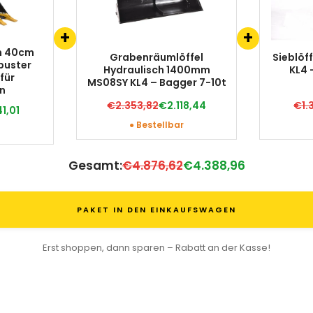
+
+
m 40cm
Grabenräumlöffel
Sieblö
buster
Hydraulisch 1400mm
KL4 
für
MS08SY KL4 – Bagger 7-10t
n
€2.353,82
€2.118,44
€1.
1,01
● Bestellbar
Gesamt:
€4.876,62
€4.388,96
PAKET IN DEN EINKAUFSWAGEN
Erst shoppen, dann sparen – Rabatt an der Kasse!