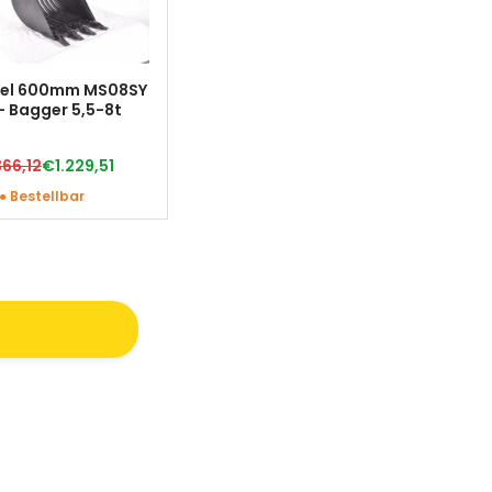
ffel 600mm MS08SY
– Bagger 5,5-8t
366,12
€1.229,51
● Bestellbar