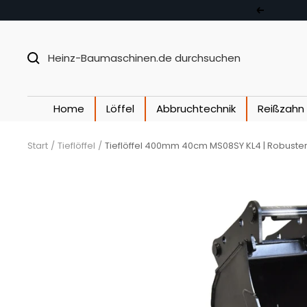
Direkt zum Inhalt
Zurück
Home
Löffel
Abbruchtechnik
Reißzahn
Start
Tieflöffel
Tieflöffel 400mm 40cm MS08SY KL4 | Robuster