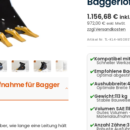
Baggerlöf
1.156,68 €
inkl
972,00 €
exkl. MwSt.
zzgl.Versandkosten
Artikel Nr.
TL-KL4-MS08S
✔️
Kompatibel mit
Schneller Werkz
✔️
Empfohlene Ba
Optimal abgesti
fnahme für Bagger
✔️
Aushubbreite:
Optimale Breite
✔️
Gewicht:
113 kg
Stabile Bauweise
✔️
Volumen SAE:
11
Gutes Volumen –
Materialaufnah
✔️
Anzahl Zähne:
3
er, wie lange eine Leitung hält
Robuste Ausführu