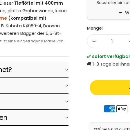
. Dieser
Tieflöffel mit 400mm
Baustelleneinsat
shub, glatte Grabenwände, keine
We
hme
(kompatibel mit
. B. Kubota KX080-4, Doosan
Menge:
e weiteren Bagger der 5,5-8t-
k® ist eine eingetragene Marke von
Menge verringer
✅ sofort verfügbar
🚚 1-3 Tage bei Ihn
gnet?
ken
Über 5.000 glück