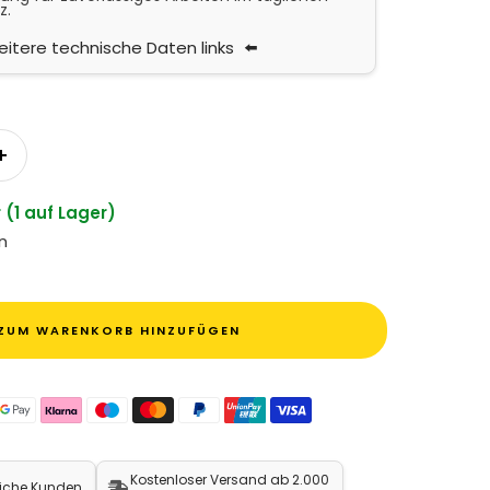
z.
itere technische Daten links
n
Menge erhöhen
 (1 auf Lager)
en
ZUM WARENKORB HINZUFÜGEN
Kostenloser Versand ab 2.000
liche Kunden