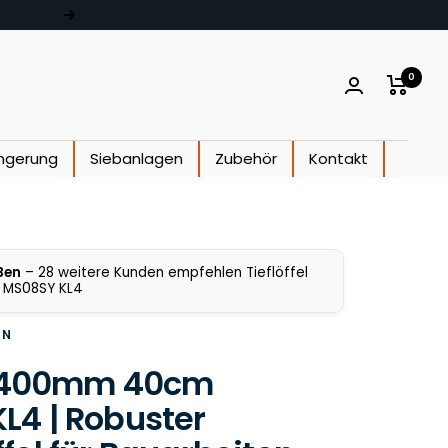
Weiter
0
ngerung
Siebanlagen
Zubehör
Kontakt
Ben
– 28 weitere Kunden empfehlen Tieflöffel
MS08SY KL4
EN
el 400mm 40cm
L4 | Robuster