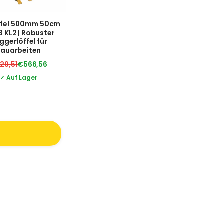
öffel 500mm 50cm
 KL2 | Robuster
ggerlöffel für
Bauarbeiten
29,51
€566,56
✓ Auf Lager