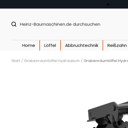
Direkt zum Inhalt
Zurück
Home
Löffel
Abbruchtechnik
Reißzahn
Start
Grabenraumlöffel hydraulisch
Grabenräumlöffel Hydr