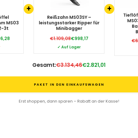
+
+
Tiefl
ffel
Reißzahn MS03SY –
MS03
0mm MS03
leistungsstarker Ripper für
Ba
2-3t
Minibagger
56,28
€1.109,08
€998,17
€6
r
✓ Auf Lager
Gesamt:
€3.134,46
€2.821,01
PAKET IN DEN EINKAUFSWAGEN
Erst shoppen, dann sparen – Rabatt an der Kasse!