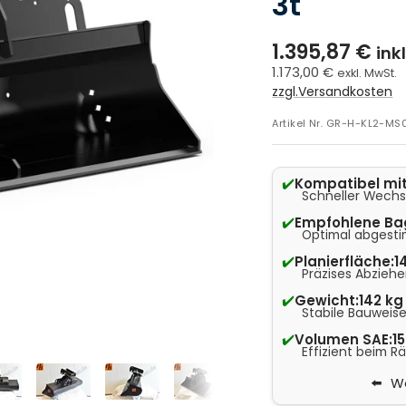
3t
1.395,87 €
ink
1.173,00 €
exkl. MwSt.
zzgl.Versandkosten
Artikel Nr.
GR-H-KL2-MS
✔️
Kompatibel mit
Schneller Wechsel
✔️
Empfohlene Ba
Optimal abgesti
✔️
Planierfläche:
1
Präzises Abzieh
✔️
Gewicht:
142 kg
Stabile Bauweise
✔️
Volumen SAE:
1
Effizient beim 
We