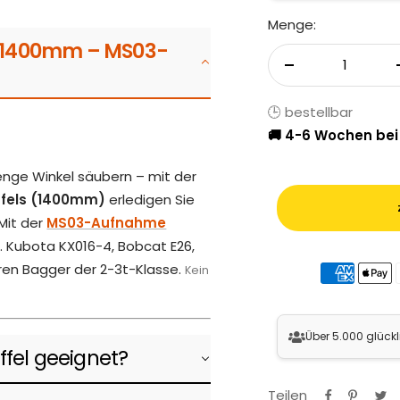
Menge:
h 1400mm – MS03-
Menge verringer
🕒 bestellbar
🚚 4-6 Wochen bei
enge Winkel säubern – mit der
fels (1400mm)
erledigen Sie
 Mit der
MS03-Aufnahme
B. Kubota KX016-4, Bobcat E26,
ren Bagger der 2-3t-Klasse.
Kein
Über 5.000 glück
ffel geeignet?
Teilen