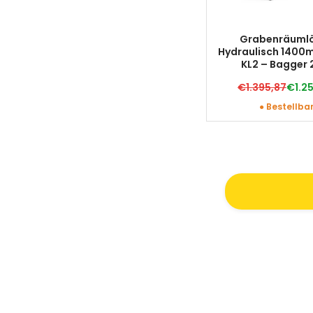
Grabenräumlö
Hydraulisch 140
KL2 – Bagger 
€1.395,87
€1.2
● Bestellba