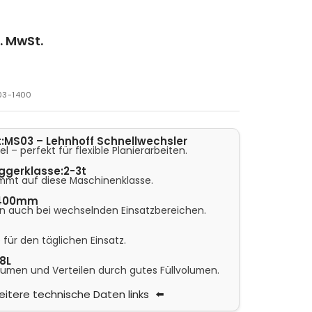
l. MwSt.
03-1400
:
MS03 – Lehnhoff Schnellwechsler
 – perfekt für flexible Planierarbeiten.
ggerklasse:
2-3t
mmt auf diese Maschinenklasse.
400mm
en auch bei wechselnden Einsatzbereichen.
 für den täglichen Einsatz.
58L
Räumen und Verteilen durch gutes Füllvolumen.
itere technische Daten links