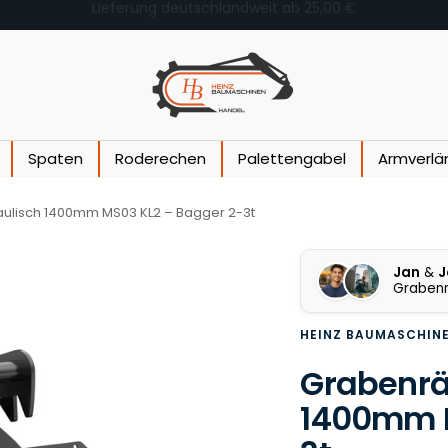
Fachberatung +49(0)173/8014073
Heinz Baumaschinen
Spaten
Roderechen
Palettengabel
Armverlä
aulisch 1400mm MS03 KL2 – Bagger 2-3t
Jan
&
J
Grabenr
HEINZ BAUMASCHIN
Grabenrä
1400mm M