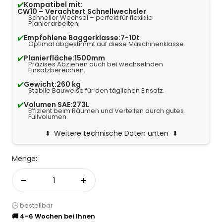
✔️
Kompatibel mit:
CW10 – Verachtert Schnellwechsler
Schneller Wechsel – perfekt für flexible
Planierarbeiten.
✔️
Empfohlene Baggerklasse:
7-10t
Optimal abgestimmt auf diese Maschinenklasse.
✔️
Planierfläche:
1500mm
Präzises Abziehen auch bei wechselnden
Einsatzbereichen.
✔️
Gewicht:
260 kg
Stabile Bauweise für den täglichen Einsatz.
✔️
Volumen SAE:
273L
Effizient beim Räumen und Verteilen durch gutes
Füllvolumen.
Weitere technische Daten unten
Menge:
Menge verringern
Menge erhöhen
🕒 bestellbar
🚚 4-6 Wochen bei Ihnen