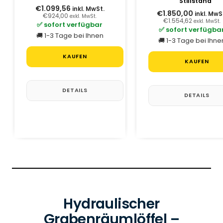
Stillstand
€1.099,56
inkl. MwSt.
€1.850,00
inkl. MwS
€924,00
exkl. MwSt.
€1.554,62
exkl. MwSt.
✅ sofort verfügbar
✅ sofort verfügba
🚚 1-3 Tage bei Ihnen
🚚 1-3 Tage bei Ihne
KAUFEN
KAUFEN
DETAILS
DETAILS
Hydraulischer
Grabenräumlöffel –