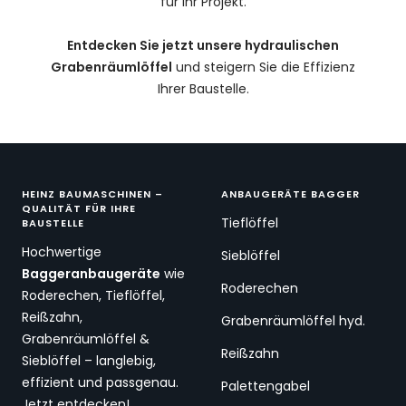
für Ihr Projekt.
Entdecken Sie jetzt unsere hydraulischen
Grabenräumlöffel
und steigern Sie die Effizienz
Ihrer Baustelle.
HEINZ BAUMASCHINEN –
ANBAUGERÄTE BAGGER
QUALITÄT FÜR IHRE
Tieflöffel
BAUSTELLE
Hochwertige
Sieblöffel
Baggeranbaugeräte
wie
Roderechen
Roderechen, Tieflöffel,
Reißzahn,
Grabenräumlöffel hyd.
Grabenräumlöffel &
Reißzahn
Sieblöffel – langlebig,
effizient und passgenau.
Palettengabel
Jetzt entdecken!