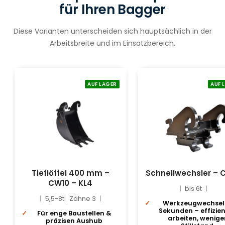
für Ihren Bagger
Diese Varianten unterscheiden sich hauptsächlich in der
Arbeitsbreite und im Einsatzbereich.
AUF LAGER
AUF 
Tieflöffel 400 mm –
Schnellwechsler – 
CW10 – KL4
bis 6t
5,5-8t
Zähne 3
Werkzeugwechsel 
Sekunden – effizie
Für enge Baustellen &
arbeiten, wenige
präzisen Aushub