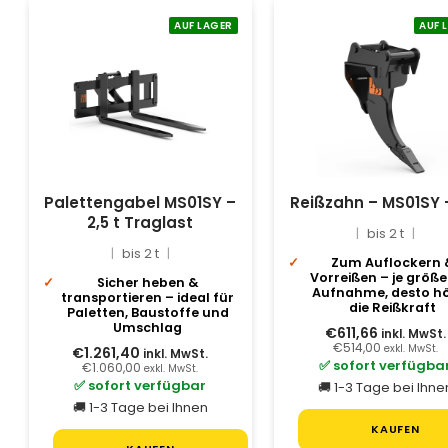
AUF LAGER
AUF 
Palettengabel MS01SY –
Reißzahn – MS01SY –
2,5 t Traglast
bis 2 t
bis 2 t
Zum Auflockern 
Vorreißen – je größe
Sicher heben &
Aufnahme, desto h
transportieren – ideal für
die Reißkraft
Paletten, Baustoffe und
Umschlag
€611,66
inkl. MwSt.
€514,00
exkl. MwSt.
€1.261,40
inkl. MwSt.
✅ sofort verfügba
€1.060,00
exkl. MwSt.
✅ sofort verfügbar
🚚 1-3 Tage bei Ihne
🚚 1-3 Tage bei Ihnen
KAUFEN