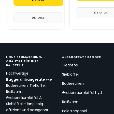
KAUFEN
DETAILS
DETAILS
HEINZ BAUMASCHINEN –
ANBAUGERÄTE BAGGER
QUALITÄT FÜR IHRE
Tieflöffel
BAUSTELLE
Hochwertige
Sieblöffel
Baggeranbaugeräte
wie
Roderechen
Roderechen, Tieflöffel,
Reißzahn,
Grabenräumlöffel hyd.
Grabenräumlöffel &
Reißzahn
Sieblöffel – langlebig,
effizient und passgenau.
Palettengabel