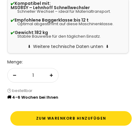
✔️
Kompatibel mit:
MS08SY – Lehnhoff Schnellwechsler
Schneller Wechsel – ideal für Materialtransport.
✔️
Empfohlene Baggerklasse:
bis 12 t
Optimal abgestimmt auf diese Maschinenklasse.
✔️
Gewicht:
182 kg
Stabile Bauweise für den täglichen Einsatz.
Weitere technische Daten unten
Menge:
Menge verringern
Menge erhöhen
🕒 bestellbar
🚚 4-6 Wochen bei Ihnen
ZUM WARENKORB HINZUFÜGEN