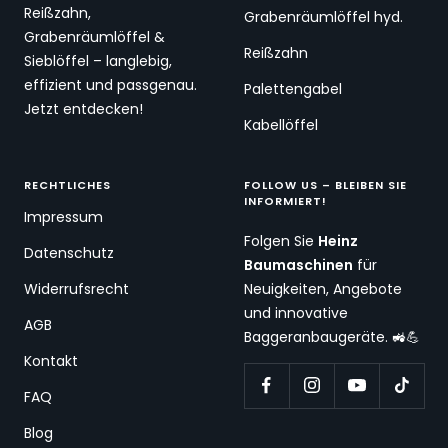
Reißzahn,
Grabenräumlöffel hyd.
Grabenräumlöffel &
Reißzahn
Sieblöffel – langlebig,
effizient und passgenau.
Palettengabel
Jetzt entdecken!
Kabellöffel
RECHTLICHES
FOLLOW US – BLEIBEN SIE
INFORMIERT!
Impressum
Folgen Sie
Heinz
Datenschutz
Baumaschinen
für
Widerrufsrecht
Neuigkeiten, Angebote
und innovative
AGB
Baggeranbaugeräte. 🚜💪
Kontakt
FAQ
Blog