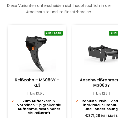
Diese Varianten unterscheiden sich hauptsächlich in der
Arbeitsbreite und im Einsatzbereich.
AUF LAGER
AUF 
Reißzahn – MS08SY –
Anschweißrahme
KL3
MS08SY
bis 13,5 t
bis 12 t
Zum Auflockern &
Robuste Basis – idea
Vorreißen – je größer die
individuelle Umbau
Aufnahme, desto höher
und Sonderlösun
die Reißkraft
€371,28
inkl. MwSt.