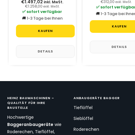
€1.497,02
€312,00
inkl. MwSt.
exkl. MwSt.
€1.258,00
✅ sofort verfügba
exkl. MwSt.
✅ sofort verfügbar
🚚 1-3 Tage bei Ihne
🚚 1-3 Tage bei Ihnen
KAUFEN
KAUFEN
DETAILS
DETAILS
HEINZ BAUMASCHINEN –
ANBAUGERÄTE BAGGER
QUALITÄT FÜR IHRE
Tieflöffel
BAUSTELLE
Hochwertige
Sieblöffel
Baggeranbaugeräte
wie
Roderechen
Roderechen, Tieflöffel,