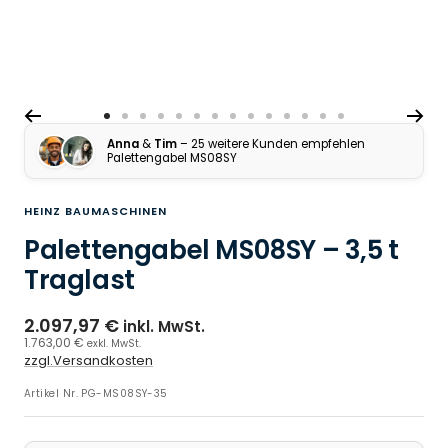
Zur Slide 1 gehen
Zur Slide 2 gehen
Zur Slide 3 gehen
Zur Slide 4 gehen
Zur Slide 5 gehen
Zur Slide 6 gehen
Zur Slide 7 gehen
Zur Slide 8 gehen
Zur Slide 9 gehen
Zur Slide 10 gehen
Zur Slide 11 gehen
Zur Slide 12 gehen
Zur Slide 13 gehen
Zur Slide 14 ge
Anna
&
Tim
– 25 weitere Kunden empfehlen
Palettengabel MS08SY
HEINZ BAUMASCHINEN
Palettengabel MS08SY – 3,5 t
Traglast
2.097,97 €
inkl. MwSt.
1.763,00 €
exkl. MwSt.
zzgl.Versandkosten
Artikel Nr.
PG-MS08SY-35