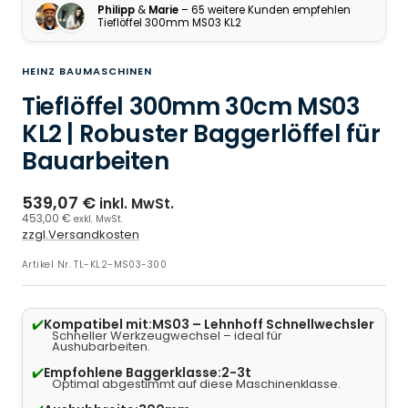
Philipp
&
Marie
– 65 weitere Kunden empfehlen
Tieflöffel 300mm MS03 KL2
HEINZ BAUMASCHINEN
Tieflöffel 300mm 30cm MS03
KL2 | Robuster Baggerlöffel für
Bauarbeiten
539,07 €
inkl. MwSt.
453,00 €
exkl. MwSt.
zzgl.Versandkosten
Artikel Nr.
TL-KL2-MS03-300
✔️
Kompatibel mit:
MS03 – Lehnhoff Schnellwechsler
Schneller Werkzeugwechsel – ideal für
Aushubarbeiten.
✔️
Empfohlene Baggerklasse:
2-3t
Optimal abgestimmt auf diese Maschinenklasse.