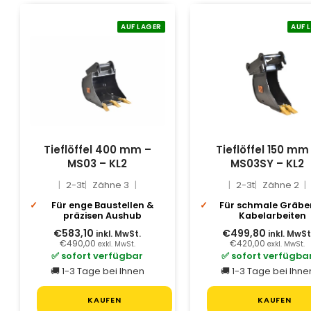
AUF LAGER
AUF 
Tieflöffel 400 mm –
Tieflöffel 150 mm
MS03 – KL2
MS03SY – KL2
2-3t
Zähne 3
2-3t
Zähne 2
Für enge Baustellen &
Für schmale Gräbe
präzisen Aushub
Kabelarbeiten
€583,10
€499,80
inkl. MwSt.
inkl. MwSt
€490,00
€420,00
exkl. MwSt.
exkl. MwSt.
✅ sofort verfügbar
✅ sofort verfügba
🚚 1-3 Tage bei Ihnen
🚚 1-3 Tage bei Ihne
KAUFEN
KAUFEN