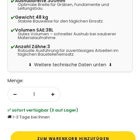
✔️
Aushubbreite:
300mm
Optimale Breite für Gräben, Fundamente und
Leitungsbau.
✔️
Gewicht:
48 kg
Stabile Bauweise für den täglichen Einsatz.
✔️
Volumen SAE:
38L
Gutes Volumen – schneller Aushub bei sauberer
Materialaufnahme.
✔️
Anzahl Zähne:
3
Robuste Ausführung für zuverlässiges Arbeiten im
täglichen Baustelleneinsatz.
Weitere technische Daten unten
Menge:
Menge verringern
Menge erhöhen
✅ sofort verfügbar (3 auf Lager)
🚚 1-3 Tage bei Ihnen
ZUM WARENKORB HINZUFÜGEN