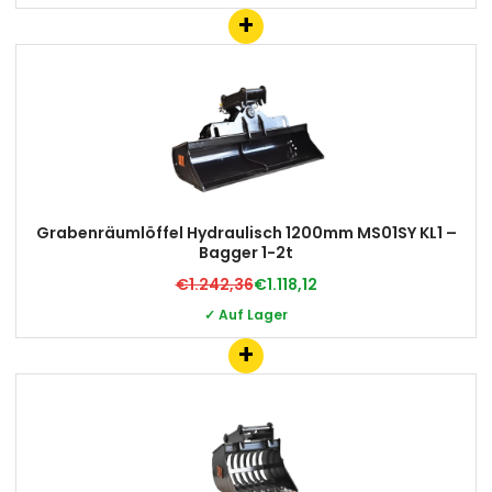
+
Grabenräumlöffel Hydraulisch 1200mm MS01SY KL1 –
Bagger 1-2t
€1.242,36
€1.118,12
✓ Auf Lager
+