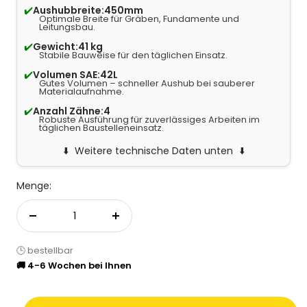
✔️
Aushubbreite:
450mm
Optimale Breite für Gräben, Fundamente und
Leitungsbau.
✔️
Gewicht:
41 kg
Stabile Bauweise für den täglichen Einsatz.
✔️
Volumen SAE:
42L
Gutes Volumen – schneller Aushub bei sauberer
Materialaufnahme.
✔️
Anzahl Zähne:
4
Robuste Ausführung für zuverlässiges Arbeiten im
täglichen Baustelleneinsatz.
Weitere technische Daten unten
Menge:
Menge verringern
Menge erhöhen
🕒 bestellbar
🚚 4-6 Wochen bei Ihnen