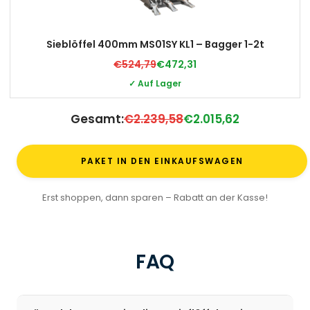
Sieblöffel 400mm MS01SY KL1 – Bagger 1-2t
€524,79
€472,31
✓ Auf Lager
Gesamt:
€2.239,58
€2.015,62
PAKET IN DEN EINKAUFSWAGEN
Erst shoppen, dann sparen – Rabatt an der Kasse!
FAQ