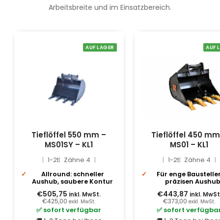
Arbeitsbreite und im Einsatzbereich.
AUF LAGER
AUF 
Tieflöffel 550 mm –
Tieflöffel 450 mm
MS01SY – KL1
MS01 – KL1
1-2t
Zähne 4
1-2t
Zähne 4
Allround: schneller
Für enge Baustelle
Aushub, saubere Kontur
präzisen Aushu
€505,75
€443,87
inkl. MwSt.
inkl. MwSt
€425,00
€373,00
exkl. MwSt.
exkl. MwSt.
✅ sofort verfügbar
✅ sofort verfügba