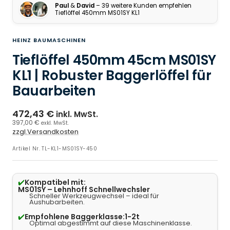
Paul
&
David
– 39 weitere Kunden empfehlen
Tieflöffel 450mm MS01SY KL1
HEINZ BAUMASCHINEN
Tieflöffel 450mm 45cm MS01SY
KL1 | Robuster Baggerlöffel für
Bauarbeiten
472,43 €
inkl. MwSt.
397,00 €
exkl. MwSt.
zzgl.Versandkosten
Artikel Nr.
TL-KL1-MS01SY-450
✔️
Kompatibel mit:
MS01SY – Lehnhoff Schnellwechsler
Schneller Werkzeugwechsel – ideal für
Aushubarbeiten.
✔️
Empfohlene Baggerklasse:
1-2t
Optimal abgestimmt auf diese Maschinenklasse.