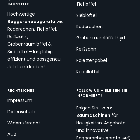
Tieflöffel
BAUSTELLE
Hochwertige
Sieblöffel
Baggeranbaugeräte
wie
Roderechen
Roderechen, Tieflöffel,
Reißzahn,
Grabenräumlöffel hyd.
Grabenräumlöffel &
Reißzahn
Sieblöffel – langlebig,
effizient und passgenau.
Palettengabel
Jetzt entdecken!
Kabellöffel
RECHTLICHES
FOLLOW US – BLEIBEN SIE
INFORMIERT!
Impressum
Folgen Sie
Heinz
Datenschutz
Baumaschinen
für
Widerrufsrecht
Neuigkeiten, Angebote
und innovative
AGB
Baggeranbaugeräte. 🚜💪