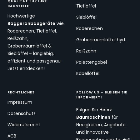
QUALITÄT FÜR IHRE
Tieflöffel
BAUSTELLE
Hochwertige
Sieblöffel
Baggeranbaugeräte
wie
Roderechen
Roderechen, Tieflöffel,
Reißzahn,
Grabenräumlöffel hyd.
Grabenräumlöffel &
Reißzahn
Sieblöffel – langlebig,
effizient und passgenau.
Palettengabel
Jetzt entdecken!
Kabellöffel
RECHTLICHES
FOLLOW US – BLEIBEN SIE
INFORMIERT!
Impressum
Folgen Sie
Heinz
Datenschutz
Baumaschinen
für
Widerrufsrecht
Neuigkeiten, Angebote
und innovative
AGB
Baggeranbaugeräte. 🚜💪