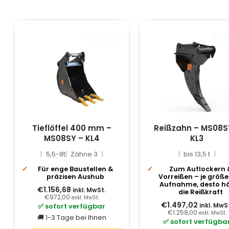
AUF LAGER
AUF 
Tieflöffel 400 mm –
Reißzahn – MS08S
MS08SY – KL4
KL3
5,5-8t
Zähne 3
bis 13,5 t
Für enge Baustellen &
Zum Auflockern 
präzisen Aushub
Vorreißen – je größe
Aufnahme, desto h
€1.156,68
inkl. MwSt.
die Reißkraft
€972,00
exkl. MwSt.
€1.497,02
✅ sofort verfügbar
inkl. MwS
€1.258,00
exkl. MwSt.
🚚 1-3 Tage bei Ihnen
✅ sofort verfügba