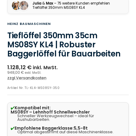
Julia
&
Max
– 75 weitere Kunden empfehlen
Tieflöffel 350mm MS08SY KL4
HEINZ BAUMASCHINEN
Tieflöffel 350mm 35cm
MS08SY KL4 | Robuster
Baggerlöffel für Bauarbeiten
1.128,12 €
inkl. MwSt.
948,00 €
exkl. MwSt.
zzgl.Versandkosten
Artikel Nr.
TL-KL4-MS08SY-350
✔️
Kompatibel mit:
MS08SY – Lehnhoff Schnellwechsler
Schneller Werkzeugwechsel – ideal für
Aushubarbeiten.
✔️
Empfohlene Baggerklasse:
5,5-8t
Optimal abgestimmt auf diese Maschinenklasse.