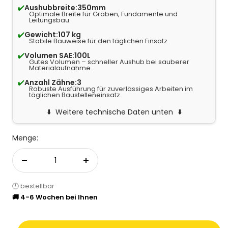
✔️
Aushubbreite:
350mm
Optimale Breite für Gräben, Fundamente und
Leitungsbau.
✔️
Gewicht:
107 kg
Stabile Bauweise für den täglichen Einsatz.
✔️
Volumen SAE:
100L
Gutes Volumen – schneller Aushub bei sauberer
Materialaufnahme.
✔️
Anzahl Zähne:
3
Robuste Ausführung für zuverlässiges Arbeiten im
täglichen Baustelleneinsatz.
Weitere technische Daten unten
Menge:
Menge verringern
Menge erhöhen
🕒 bestellbar
🚚 4-6 Wochen bei Ihnen