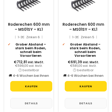
Roderechen 600 mm
Roderechen 600 mm
– MS01SY – KL1
– MS01SY – KL1
1-3t
Zinken 6
1-3t
Zinken 5
Grober Abstand –
Grober Abstand –
stark beim Roden,
stark beim Roden,
schnell beim
schnell beim
Vorsortieren
Vorsortieren
€712,81
€691,39
inkl. MwSt.
inkl. MwSt.
€599,00
€581,00
exkl. MwSt.
exkl. MwSt.
🕒 bestellbar
🕒 bestellbar
🚚 4-6 Wochen bei Ihnen
🚚 4-6 Wochen bei Ihnen
KAUFEN
KAUFEN
DETAILS
DETAILS