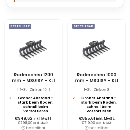
BESTELLBAR
BESTELLBAR
Roderechen 1200
Roderechen 1000
mm – MS01SY – KL1
mm – MS01SY – KL1
1-3t
Zinken 10
1-3t
Zinken 8
Grober Abstand –
Grober Abstand –
stark beim Roden,
stark beim Roden,
schnell beim
schnell beim
Vorsortieren
Vorsortieren
€949,62
€855,61
inkl. MwSt.
inkl. MwSt.
€798,00
€719,00
exkl. MwSt.
exkl. MwSt.
🕒 bestellbar
🕒 bestellbar