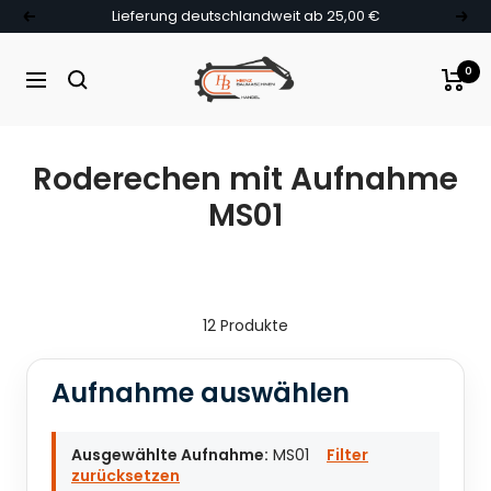
Direkt zum Inhalt
Lieferung deutschlandweit ab 25,00 €
Zurück
Weit
Heinz Baumaschinen
0
Navigation
Suche
Roderechen mit Aufnahme
MS01
12 Produkte
Aufnahme auswählen
Ausgewählte Aufnahme:
MS01
Filter
zurücksetzen