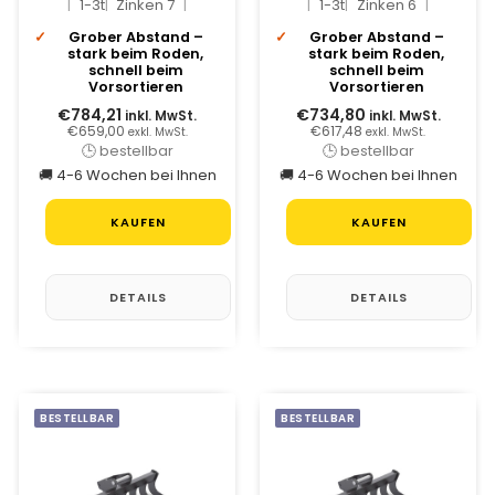
1-3t
Zinken 7
1-3t
Zinken 6
Grober Abstand –
Grober Abstand –
stark beim Roden,
stark beim Roden,
schnell beim
schnell beim
Vorsortieren
Vorsortieren
€784,21
€734,80
inkl. MwSt.
inkl. MwSt.
€659,00
€617,48
exkl. MwSt.
exkl. MwSt.
🕒 bestellbar
🕒 bestellbar
🚚 4-6 Wochen bei Ihnen
🚚 4-6 Wochen bei Ihnen
KAUFEN
KAUFEN
DETAILS
DETAILS
BESTELLBAR
BESTELLBAR