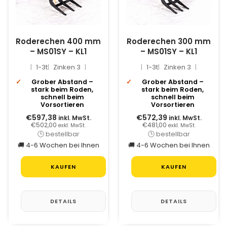
Roderechen 400 mm
Roderechen 300 mm
– MS01SY – KL1
– MS01SY – KL1
1-3t
Zinken 3
1-3t
Zinken 3
Grober Abstand –
Grober Abstand –
stark beim Roden,
stark beim Roden,
schnell beim
schnell beim
Vorsortieren
Vorsortieren
€597,38
€572,39
inkl. MwSt.
inkl. MwSt.
€502,00
€481,00
exkl. MwSt.
exkl. MwSt.
🕒 bestellbar
🕒 bestellbar
🚚 4-6 Wochen bei Ihnen
🚚 4-6 Wochen bei Ihnen
KAUFEN
KAUFEN
DETAILS
DETAILS