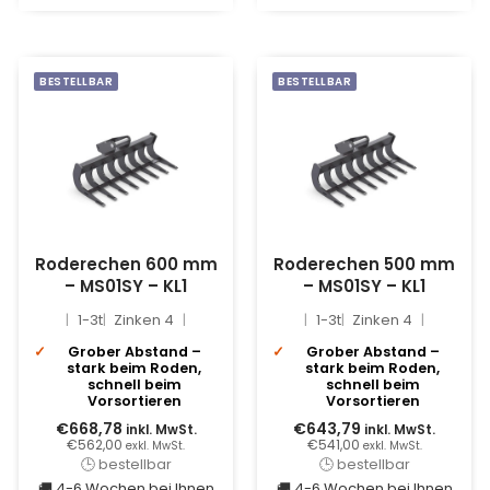
BESTELLBAR
BESTELLBAR
Roderechen 600 mm
Roderechen 500 mm
– MS01SY – KL1
– MS01SY – KL1
1-3t
Zinken 4
1-3t
Zinken 4
Grober Abstand –
Grober Abstand –
stark beim Roden,
stark beim Roden,
schnell beim
schnell beim
Vorsortieren
Vorsortieren
€668,78
€643,79
inkl. MwSt.
inkl. MwSt.
€562,00
€541,00
exkl. MwSt.
exkl. MwSt.
🕒 bestellbar
🕒 bestellbar
🚚 4-6 Wochen bei Ihnen
🚚 4-6 Wochen bei Ihnen