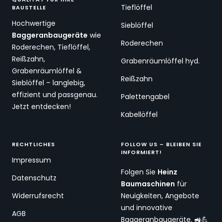
Tieflöffel
BAUSTELLE
Hochwertige
Sieblöffel
Baggeranbaugeräte
wie
Roderechen
Roderechen, Tieflöffel,
Reißzahn,
Grabenräumlöffel hyd.
Grabenräumlöffel &
Reißzahn
Sieblöffel – langlebig,
effizient und passgenau.
Palettengabel
Jetzt entdecken!
Kabellöffel
RECHTLICHES
FOLLOW US – BLEIBEN SIE
INFORMIERT!
Impressum
Folgen Sie
Heinz
Datenschutz
Baumaschinen
für
Widerrufsrecht
Neuigkeiten, Angebote
und innovative
AGB
Baggeranbaugeräte. 🚜💪